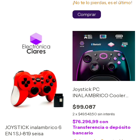
¡No te lo pierdas, es el último!
Joystick PC
INALAMBRICO Cooler
Master Storm
$99.087
2
x
$49.543,50
sin interés
$76.296,99
con
JOYSTICK inalambrico 6
Transferencia o depósito
bancario
EN 1 SJ-819 seisa