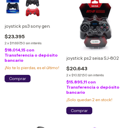
joystick ps3 sony gen.
$23.395
2
x
$11.697,50
sin interés
$18.014,15
con
Transferencia o depósito
joystick ps2 seisa SJ-802
bancario
¡No te lo pierdas, es el último!
$20.643
2
x
$10.321,50
sin interés
Comprar
$15.895,11
con
Transferencia o depósito
bancario
¡Solo quedan
2
en stock!