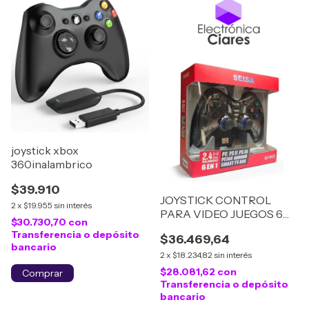
joystick xbox
360inalambrico
$39.910
JOYSTICK CONTROL
2
x
$19.955
sin interés
PARA VIDEO JUEGOS 6
$30.730,70
con
EN 1 SJ-913 seisa
Transferencia o depósito
$36.469,64
bancario
2
x
$18.234,82
sin interés
$28.081,62
con
Transferencia o depósito
bancario