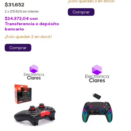
¡Solo quedan
3
en stock!
$31.652
2
x
$15.826
sin interés
$24.372,04
con
Transferencia o depósito
bancario
¡Solo quedan
2
en stock!