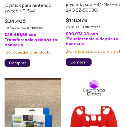
joystick para PS4/NS/PS5
joystick para nintendo
2,4G SZ-5003O
switch KP-5141
$116.978
$34.405
2
x
$58.489
sin interés
2
x
$17.202,50
sin interés
$90.073,06
con
$26.491,85
con
Transferencia o depósito
Transferencia o depósito
bancario
bancario
¡No te lo pierdas, es el último!
¡Solo quedan
3
en stock!