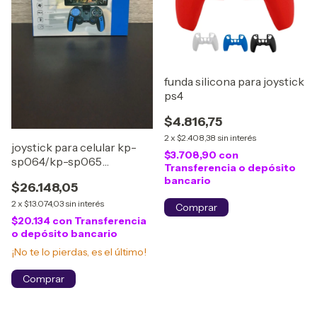
funda silicona para joystick
ps4
$4.816,75
2
x
$2.408,38
sin interés
joystick para celular kp-
$3.708,90
con
sp064/kp-sp065
Transferencia o depósito
(compatible con
bancario
$26.148,05
pc/notebook)
2
x
$13.074,03
sin interés
$20.134
con
Transferencia
o depósito bancario
¡No te lo pierdas, es el último!