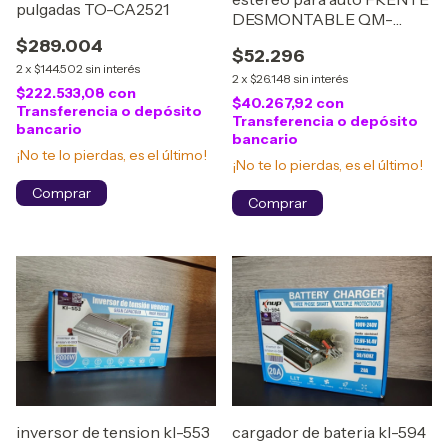
pulgadas TO-CA2521
DESMONTABLE QM-
C1884
$289.004
$52.296
2
x
$144.502
sin interés
2
x
$26.148
sin interés
$222.533,08
con
$40.267,92
con
Transferencia o depósito
Transferencia o depósito
bancario
bancario
¡No te lo pierdas, es el último!
¡No te lo pierdas, es el último!
inversor de tension kl-553
cargador de bateria kl-594