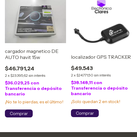
cargador magnetico DE
localizador GPS TRACKER
AUTO havit 15w
$49.543
$46.791,24
2
x
$24.771,50
sin interés
2
x
$23.395,62
sin interés
$38.148,11
con
$36.029,25
con
Transferencia o depósito
Transferencia o depósito
bancario
bancario
¡Solo quedan
2
en stock!
¡No te lo pierdas, es el último!