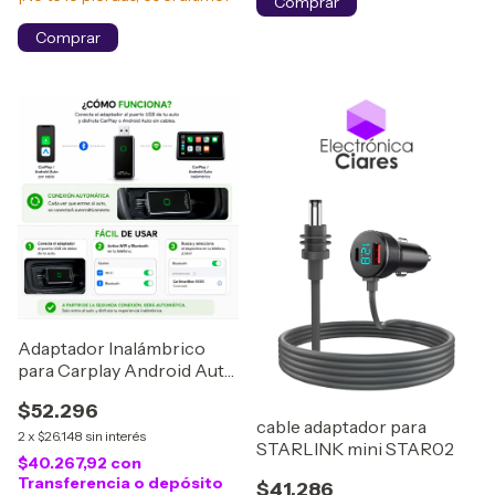
Adaptador Inalámbrico
para Carplay Android Auto
Bluetooth wifi WC-981bbh
$52.296
cable adaptador para
2
x
$26.148
sin interés
STARLINK mini STAR02
$40.267,92
con
Transferencia o depósito
$41.286