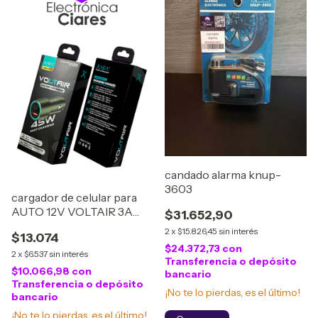
candado alarma knup-
3603
cargador de celular para
AUTO 12V VOLTAIR 3A
$31.652,90
CON PUERTO 1USB/1TC
2
x
$15.826,45
sin interés
$13.074
XAEA
$24.372,73
con
2
x
$6.537
sin interés
Transferencia o depósito
$10.066,98
con
bancario
Transferencia o depósito
¡No te lo pierdas, es el último!
bancario
¡No te lo pierdas, es el último!