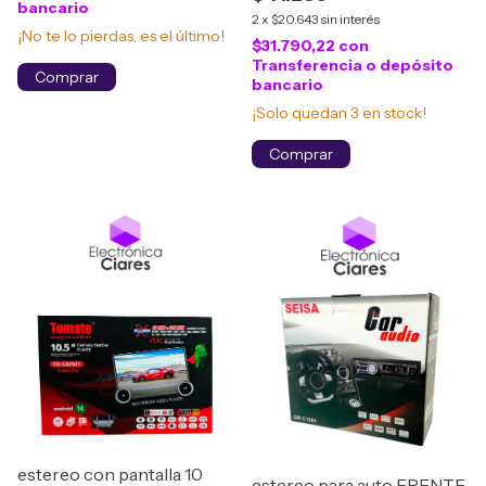
bancario
2
x
$20.643
sin interés
¡No te lo pierdas, es el último!
$31.790,22
con
Transferencia o depósito
bancario
¡Solo quedan
3
en stock!
estereo con pantalla 10
estereo para auto FRENTE