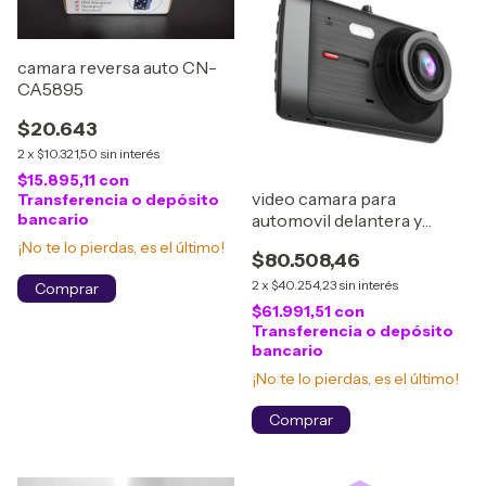
camara reversa auto CN-
CA5895
$20.643
2
x
$10.321,50
sin interés
$15.895,11
con
video camara para
Transferencia o depósito
bancario
automovil delantera y
trasera caja negra
¡No te lo pierdas, es el último!
$80.508,46
sinisetros viales
2
x
$40.254,23
sin interés
$61.991,51
con
Transferencia o depósito
bancario
¡No te lo pierdas, es el último!