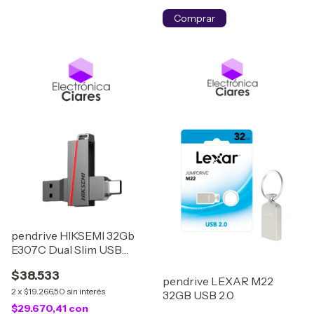
pendrive HIKSEMI 32Gb
E307C Dual Slim USB
3.0USB tipo C
$38.533
pendrive LEXAR M22
2
x
$19.266,50
sin interés
32GB USB 2.0
$29.670,41
con