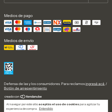
Medios de pago
Medios de envío
Defensa de las y los consumidores. Para reclamos
ingresá acá.
/
Botón de arrepentimiento
Copyright Electrónica ciares - 2026. Todos los derechos
Al navegar por este sitio
aceptás el uso de cookies
para agilizar tu
reservados.
experiencia de compra.
Entendido