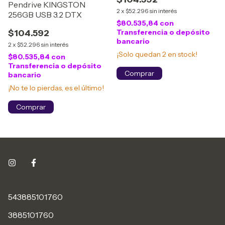
Pendrive KINGSTON
2
x
$52.296
sin interés
256GB USB 3.2 DTX
$80.535,84
con
Transferencia o depósito
$104.592
bancario
2
x
$52.296
sin interés
¡Solo quedan
2
en stock!
$80.535,84
con
Transferencia o depósito
bancario
¡No te lo pierdas, es el último!
543885101760
3885101760