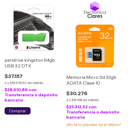
pendrive kingston 64gb
USB 3.2 DTX
$37.157
Memoria Micro Sd 32gb
ADATA Clase 10
2
x
$18.578,50
sin interés
$28.610,89
con
$30.276
Transferencia o depósito
bancario
2
x
$15.138
sin interés
$23.312,52
con
Transferencia o depósito
bancario
¡No te lo pierdas, es el último!