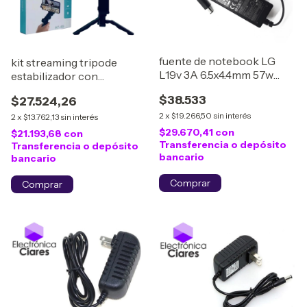
fuente de notebook LG
kit streaming tripode
L19v 3A 6.5x4.4mm 57w
estabilizador con
'CARGNOT 3C'' (LCAP21A)
microfono y luz led con
$38.533
$27.524,26
control AY-49
2
x
$19.266,50
sin interés
2
x
$13.762,13
sin interés
$29.670,41
con
$21.193,68
con
Transferencia o depósito
Transferencia o depósito
bancario
bancario