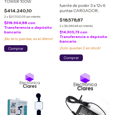
TOWER 100W
fuente de poder 3 a 12v 6
$414.240,10
puntas CARGADOR
MULTIPLE 30W
2
x
$207.120,05
sin interés
$18.578,87
$318.964,88
con
2
x
$9.289,44
sin interés
Transferencia o depósito
bancario
$14.305,73
con
Transferencia o depósito
¡No te lo pierdas, es el último!
bancario
¡Solo quedan
2
en stock!