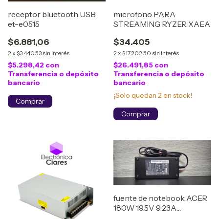
receptor bluetooth USB
microfono PARA
et-e0515
STREAMING RYZER XAEA
$6.881,06
$34.405
2
x
$3.440,53
sin interés
2
x
$17.202,50
sin interés
$5.298,42
con
$26.491,85
con
Transferencia o depósito
Transferencia o depósito
bancario
bancario
¡Solo quedan
2
en stock!
fuente de notebook ACER
180W 19.5V 9.23A
5.5x1.7mm ''CARGNOT 4I''