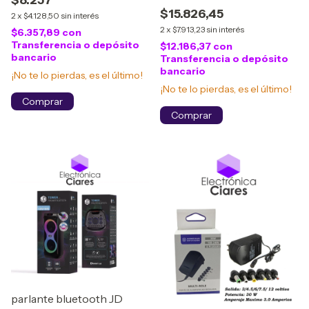
$8.257
$15.826,45
2
x
$4.128,50
sin interés
2
x
$7.913,23
sin interés
$6.357,89
con
Transferencia o depósito
$12.186,37
con
bancario
Transferencia o depósito
bancario
¡No te lo pierdas, es el último!
¡No te lo pierdas, es el último!
parlante bluetooth JD