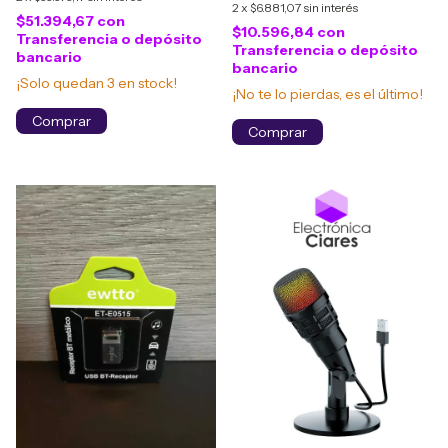
2
x
$6.881,07
sin interés
$51.394,67
con
$10.596,84
con
Transferencia o depósito
Transferencia o depósito
bancario
bancario
¡Solo quedan
3
en stock!
¡No te lo pierdas, es el último!