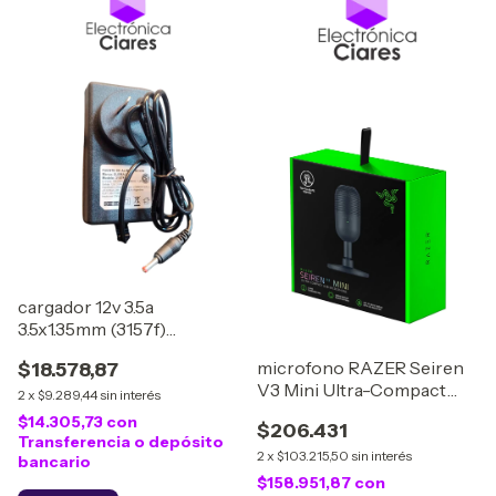
cargador 12v 3.5a
3.5x1.35mm (3157f)
"CARGNOT 8C"
microfono RAZER Seiren
$18.578,87
V3 Mini Ultra-Compact
2
x
$9.289,44
sin interés
USB
$14.305,73
con
$206.431
Transferencia o depósito
2
x
$103.215,50
sin interés
bancario
$158.951,87
con