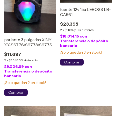
fuente 12v 15a LEBOSS LB-
CA561
$23.395
2
x
$11.697,50
sin interés
$18.014,15
con
parlante 3 pulgadas XINY
Transferencia o depósito
XY-S6776/S6773/S6775
bancario
¡Solo quedan
3
en stock!
$11.697
2
x
$5.848,50
sin interés
$9.006,69
con
Transferencia o depósito
bancario
¡Solo quedan
2
en stock!