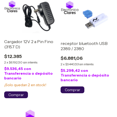
Cargador 12V 2 a Pin Fino
receptor bluetooth USB
(3157 D)
2389 / 2380
$12.385
$6.881,06
2
x
$6.192,50
sin interés
2
x
$3.440,53
sin interés
$9.536,45
con
$5.298,42
con
Transferencia o depósito
Transferencia o depósito
bancario
bancario
¡Solo quedan
2
en stock!