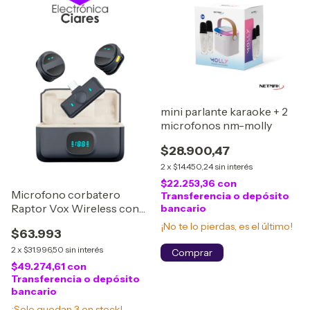
mini parlante karaoke + 2
microfonos nm-molly
$28.900,47
2
x
$14.450,24
sin interés
$22.253,36
con
Microfono corbatero
Transferencia o depósito
Raptor Vox Wireless con
bancario
caja de carga p/Streaming
¡No te lo pierdas, es el último!
$63.993
2
x
$31.996,50
sin interés
$49.274,61
con
Transferencia o depósito
bancario
¡Solo quedan
3
en stock!