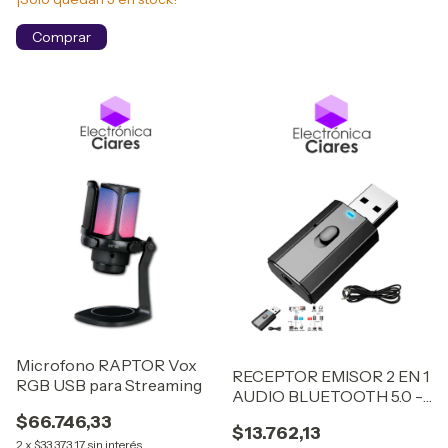
Microfono RAPTOR Vox
RECEPTOR EMISOR 2 EN 1
RGB USB para Streaming
AUDIO BLUETOOTH 5.0 -
LUZ AZUL RECEPTOR -
$66.746,33
$13.762,13
LUZ ROJA EMISOR
2
x
$33.373,17
sin interés