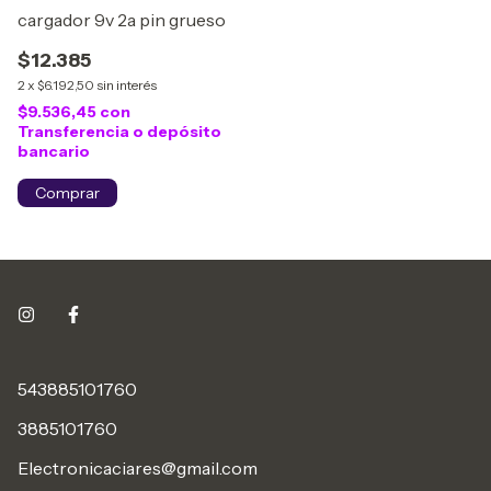
cargador 9v 2a pin grueso
$12.385
2
x
$6.192,50
sin interés
$9.536,45
con
Transferencia o depósito
bancario
543885101760
3885101760
Electronicaciares@gmail.com