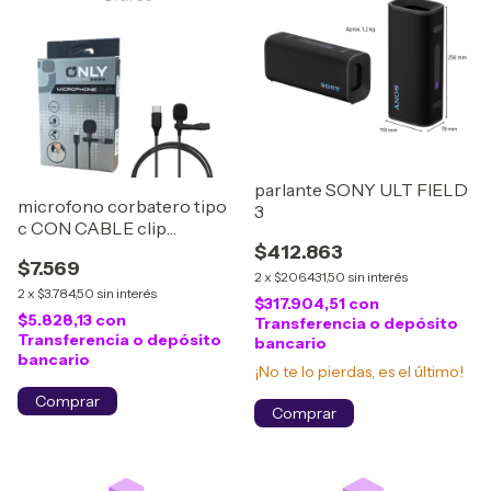
parlante SONY ULT FIELD
microfono corbatero tipo
3
c CON CABLE clip
MIC21011
$412.863
$7.569
2
x
$206.431,50
sin interés
2
x
$3.784,50
sin interés
$317.904,51
con
$5.828,13
con
Transferencia o depósito
Transferencia o depósito
bancario
bancario
¡No te lo pierdas, es el último!