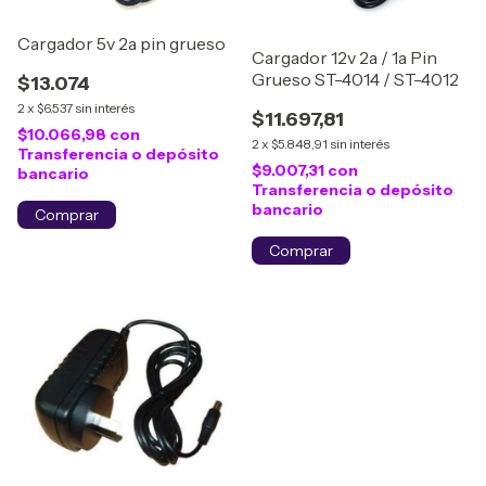
Cargador 5v 2a pin grueso
Cargador 12v 2a / 1a Pin
Grueso ST-4014 / ST-4012
$13.074
2
x
$6.537
sin interés
$11.697,81
$10.066,98
con
2
x
$5.848,91
sin interés
Transferencia o depósito
$9.007,31
con
bancario
Transferencia o depósito
bancario