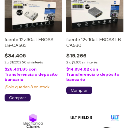
fuente 12v 30a LEBOSS
fuente 12v 10a LEBOSS LB-
LB-CA563
CA560
$34.405
$19.266
2
x
$17.202,50
sin interés
2
x
$9.633
sin interés
$26.491,85
con
$14.834,82
con
Transferencia o depósito
Transferencia o depósito
bancario
bancario
¡Solo quedan
3
en stock!