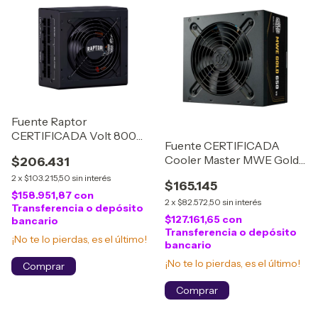
Fuente Raptor
CERTIFICADA Volt 800W
Fuente CERTIFICADA
80 Plus Gold Full Modular
Cooler Master MWE Gold
$206.431
PCIe 5.1 Negra
650W 80 Plus NM FR
2
x
$103.215,50
sin interés
$165.145
A/AR cord
$158.951,87
con
2
x
$82.572,50
sin interés
Transferencia o depósito
$127.161,65
con
bancario
Transferencia o depósito
¡No te lo pierdas, es el último!
bancario
¡No te lo pierdas, es el último!