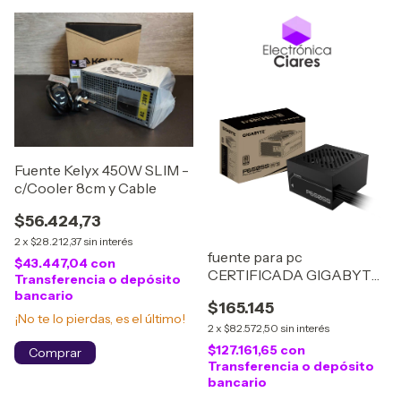
Fuente Kelyx 450W SLIM -
c/Cooler 8cm y Cable
$56.424,73
2
x
$28.212,37
sin interés
fuente para pc
$43.447,04
con
CERTIFICADA GIGABYTE
Transferencia o depósito
650W GP-P650SS 80
bancario
$165.145
PLUS SILVER +12V 54.1A
¡No te lo pierdas, es el último!
1X24PINES 2X8PINES(4+4)
2
x
$82.572,50
sin interés
2X8PINESPCIE(6+2)
$127.161,65
con
5XSATA 3XMOLEX
Transferencia o depósito
bancario