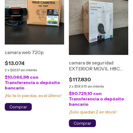
camara web 720p
camara de seguridad
$13.074
EXTERIOR MOVIL H8C
2
x
$6.537
sin interés
EZVIZ
$10.066,98
con
$117.830
Transferencia o depósito
2
x
$58.915
sin interés
bancario
$90.729,10
con
¡No te lo pierdas, es el último!
Transferencia o depósito
bancario
¡Solo quedan
2
en stock!