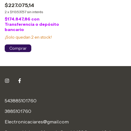
VOZ
$227.075,14
2
x
$113.537,57
sin interés
$174.847,86
con
Transferencia o depósito
bancario
¡Solo quedan
2
en stock!
543885101760
3885101760
Electronicaciares@gmail.com