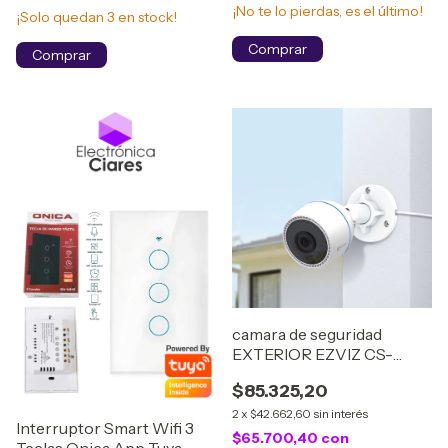
¡No te lo pierdas, es el último!
¡Solo quedan
3
en stock!
camara de seguridad
EXTERIOR EZVIZ CS-
H3C-7763
$85.325,20
2
x
$42.662,60
sin interés
Interruptor Smart Wifi 3
$65.700,40
con
Teclas Onica App Tuya