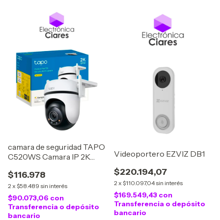
camara de seguridad TAPO
Videoportero EZVIZ DB1
C520WS Camara IP 2K
Mov Remoto Night Color
$220.194,07
$116.978
2
x
$110.097,04
sin interés
2
x
$58.489
sin interés
$169.549,43
con
$90.073,06
con
Transferencia o depósito
Transferencia o depósito
bancario
bancario